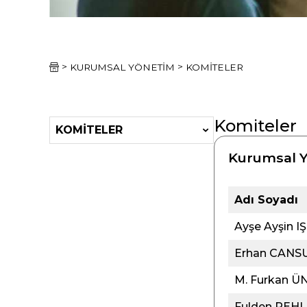
>
>
KOMITELER
KURUMSAL YÖNETIM
Komiteler
KOMİTELER
Kurumsal Y
Adı Soyadı
Ayşe Ayşin I
Erhan CANS
M. Furkan Ü
Fulden PEH