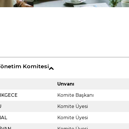
önetim Komitesi
Unvanı
ŞIKGECE
Komite Başkanı
U
Komite Üyesi
NAL
Komite Üyesi
LİVAN
Komite Üyesi