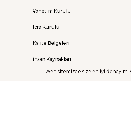
Yönetim Kurulu
İcra Kurulu
Kalite Belgeleri
İnsan Kaynakları
Web sitemizde size en iyi deneyimi 
Sürdürülebilirlik
İletişim
Yatırımcı Aydınlatma Metni
Veri Sahibi Başvuru Formu