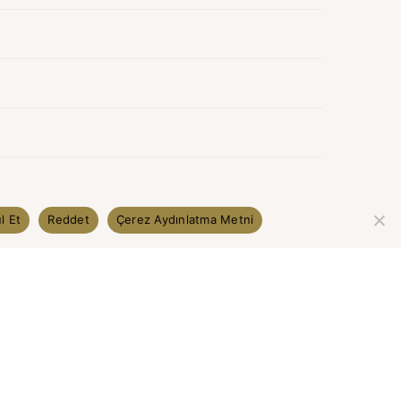
l Et
Reddet
Çerez Aydınlatma Metni