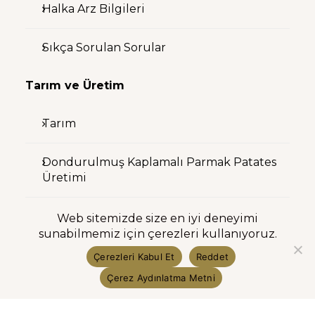
Halka Arz Bilgileri
Sıkça Sorulan Sorular
Tarım ve Üretim
Tarım
Dondurulmuş Kaplamalı Parmak Patates
Üretimi
Dondurulmuş Kaplamalı Peynirli Çubuk
Web sitemizde size en iyi deneyimi
Üretimi
sunabilmemiz için çerezleri kullanıyoruz.
Çerezleri Kabul Et
Reddet
Dondurulmuş Kaplamalı Soğan Halkası
Çerez Aydınlatma Metni
Üretimi