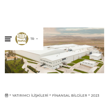
TR
>
>
>
2023
YATIRIMCI İLIŞKILERI
FINANSAL BILGILER